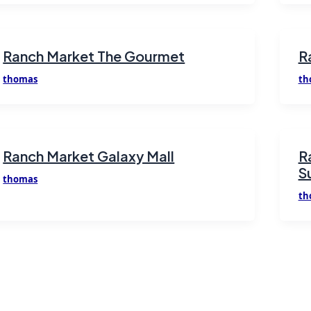
Ranch Market The Gourmet
R
thomas
th
Ranch Market Galaxy Mall
R
S
thomas
th