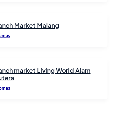
anch Market Malang
omas
anch market Living World Alam
utera
omas