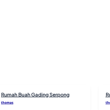
Rumah Buah Gading Serpong
R
thomas
th