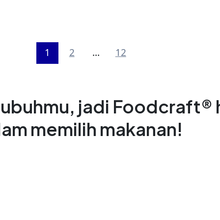
1
2
…
12
ubuhmu, jadi Foodcraft® h
alam memilih makanan!