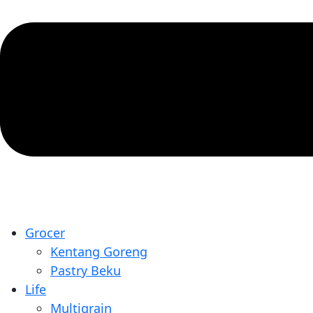
Grocer
Kentang Goreng
Pastry Beku
Life
Multigrain