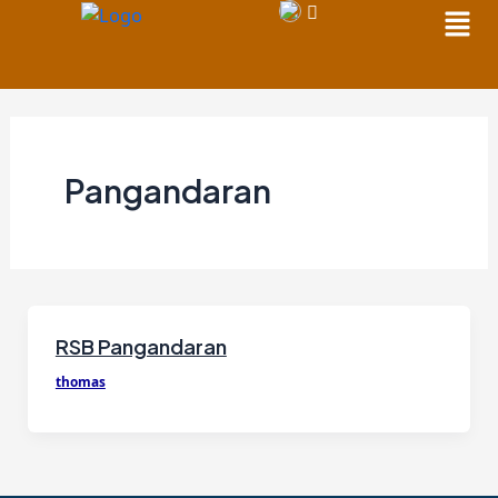
Men
Skip
to
content
Pangandaran
RSB Pangandaran
thomas