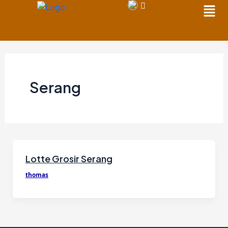
Men
Skip
to
content
Serang
Lotte Grosir Serang
thomas