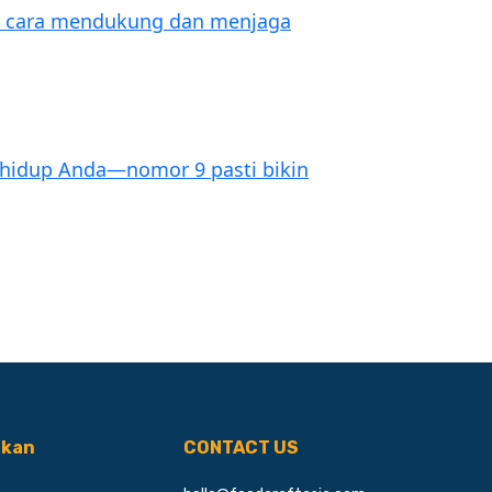
a cara mendukung dan menjaga
h hidup Anda—nomor 9 pasti bikin
ikan
CONTACT US