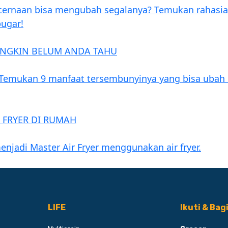
cernaan bisa mengubah segalanya? Temukan rahasi
bugar!
NGKIN BELUM ANDA TAHU
k! Temukan 9 manfaat tersembunyinya yang bisa uba
R FRYER DI RUMAH
enjadi Master Air Fryer menggunakan air fryer.
LIFE
Ikuti & Bag