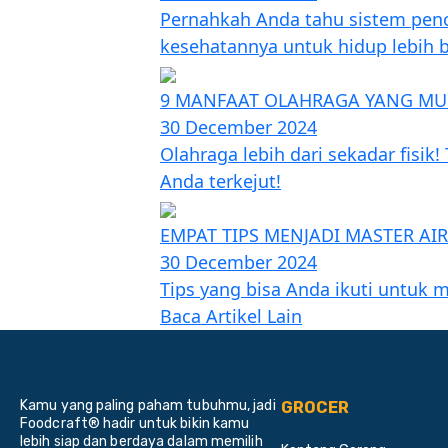
Pernahkah Anda tahu sistem pen
kesehatannya untuk hidup lebih 
9 MANFAAT OLAHRAGA YANG MU
30 December 2024
Olahraga lebih dari sekadar fisi
Anda terkejut!
EMPAT TIPS MENJADI MASTER AI
30 December 2024
Tips yang bisa Anda ikuti untuk m
Baca Artikel Lain
Kamu yang paling paham tubuhmu, jadi
GROCER
Foodcraft® hadir untuk bikin kamu
lebih siap dan berdaya dalam memilih