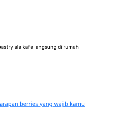
astry ala kafe langsung di rumah
sarapan berries yang wajib kamu