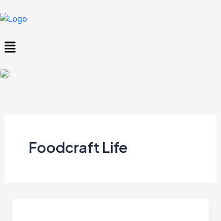
Skip
to
content
Menu
Foodcraft Life