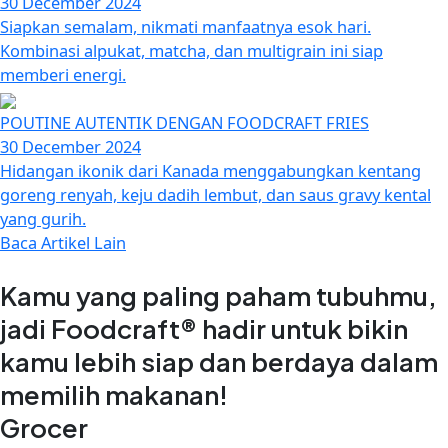
30 December 2024
Siapkan semalam, nikmati manfaatnya esok hari.
Kombinasi alpukat, matcha, dan multigrain ini siap
memberi energi.
POUTINE AUTENTIK DENGAN FOODCRAFT FRIES
30 December 2024
Hidangan ikonik dari Kanada menggabungkan kentang
goreng renyah, keju dadih lembut, dan saus gravy kental
yang gurih.
Baca Artikel Lain
Kamu yang paling paham tubuhmu,
jadi Foodcraft® hadir untuk bikin
kamu lebih siap dan berdaya dalam
memilih makanan!
Grocer