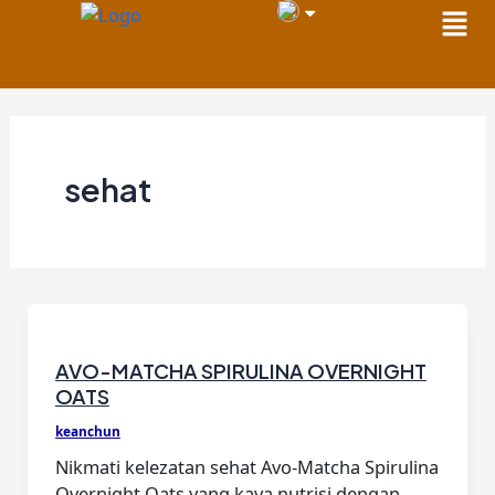
Men
Skip
to
content
sehat
AVO-MATCHA SPIRULINA OVERNIGHT
OATS
keanchun
Nikmati kelezatan sehat Avo-Matcha Spirulina
Overnight Oats yang kaya nutrisi dengan