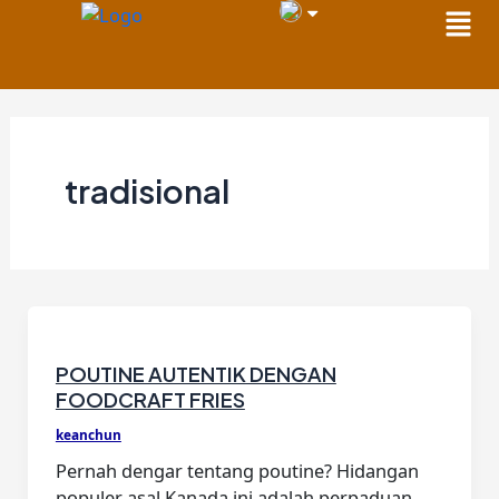
Men
Skip
to
content
tradisional
POUTINE AUTENTIK DENGAN
FOODCRAFT FRIES
keanchun
Pernah dengar tentang poutine? Hidangan
populer asal Kanada ini adalah perpaduan