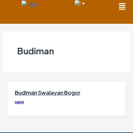
Men
Skip
to
content
Budiman
Budiman Swalayan Bogor
naim