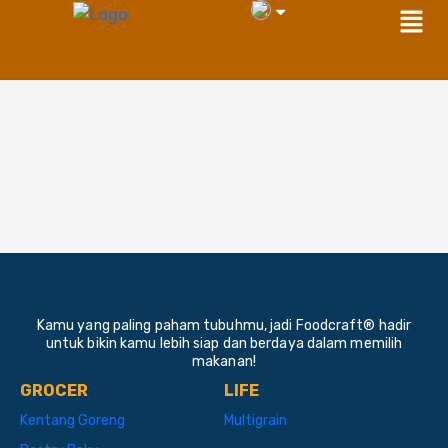
Men
Skip
to
content
Kamu yang paling paham tubuhmu, jadi Foodcraft® hadir
untuk bikin kamu lebih siap dan berdaya dalam memilih
makanan!
GROCER
LIFE
Kentang Goreng
Multigrain