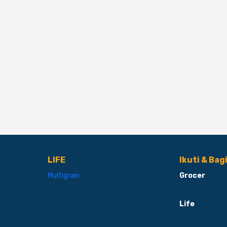
LIFE
Ikuti & Bag
Multigrain
Grocer
Life