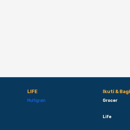
LIFE
Ikuti & Bag
Multigrain
Grocer
Life