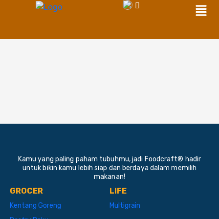
Men
Skip
to
content
Kamu yang paling paham tubuhmu, jadi Foodcraft® hadir
untuk bikin kamu lebih siap dan berdaya dalam memilih
makanan!
GROCER
LIFE
Kentang Goreng
Multigrain