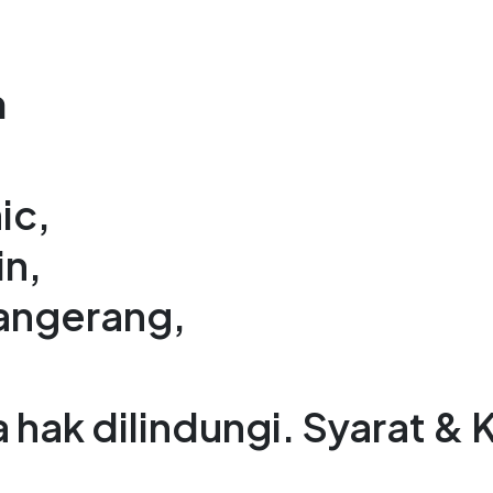
m
ic,
in,
angerang,
hak dilindungi. Syarat & 