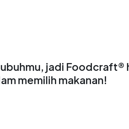
ubuhmu, jadi Foodcraft® h
alam memilih makanan!