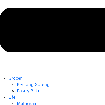
Grocer
Kentang Goreng
Pastry Beku
Life
Multigrain