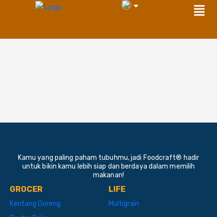
Men
Skip
to
content
Kamu yang paling paham tubuhmu, jadi Foodcraft® hadir
untuk bikin kamu lebih siap dan berdaya dalam memilih
makanan!
GROCER
LIFE
Kentang Goreng
Multigrain