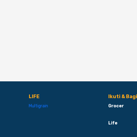
LIFE
Ikuti & Bag
Multigrain
Grocer
Life