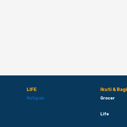
LIFE
Ikuti & Bag
Multigrain
Grocer
Life