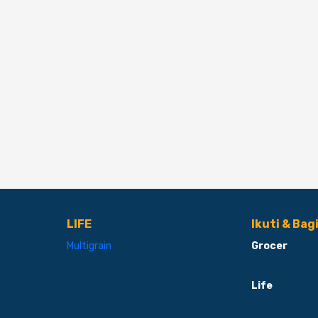
LIFE
Ikuti & Bag
Multigrain
Grocer
Life