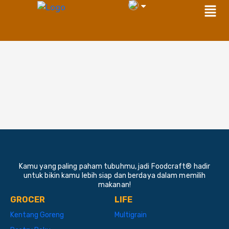
Men
Skip
to
content
Kamu yang paling paham tubuhmu, jadi Foodcraft® hadir
untuk bikin kamu lebih siap dan berdaya dalam memilih
makanan!
GROCER
LIFE
Kentang Goreng
Multigrain