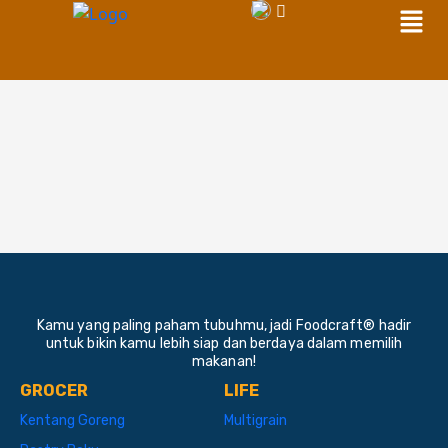
Men
Skip
to
content
Kamu yang paling paham tubuhmu, jadi Foodcraft® hadir
untuk bikin kamu lebih siap dan berdaya dalam memilih
makanan!
GROCER
LIFE
Kentang Goreng
Multigrain