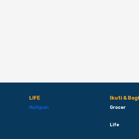
LIFE
Ikuti & Bag
Multigrain
Grocer
Life