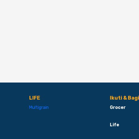
LIFE
Ikuti & Bag
Multigrain
Grocer
Life