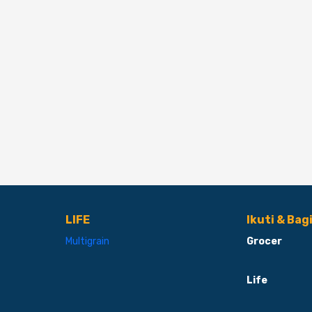
LIFE
Ikuti & Bag
Multigrain
Grocer
Life