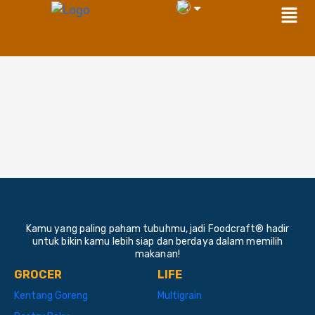
Men
Skip
to
content
Kamu yang paling paham tubuhmu, jadi Foodcraft® hadir
untuk bikin kamu lebih siap dan berdaya dalam memilih
makanan!
GROCER
LIFE
Kentang Goreng
Multigrain