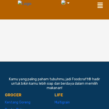
Men
Skip
to
content
Kamu yang paling paham tubuhmu, jadi Foodcraft® hadir
untuk bikin kamu lebih siap dan berdaya dalam memilih
makanan!
GROCER
LIFE
Kentang Goreng
Multigrain