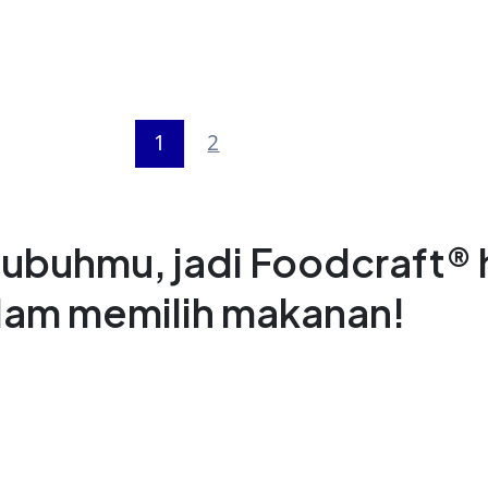
1
2
ubuhmu, jadi Foodcraft® h
alam memilih makanan!