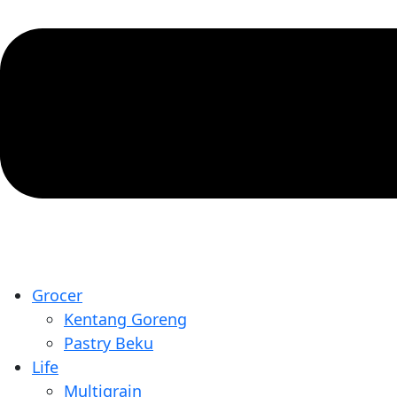
Grocer
Kentang Goreng
Pastry Beku
Life
Multigrain