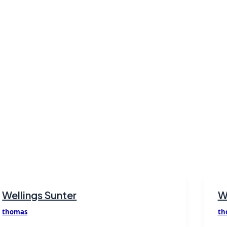
Wellings Sunter
W
thomas
th