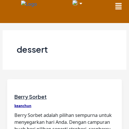
Men
Skip
to
content
dessert
Berry Sorbet
keanchun
Berry Sorbet adalah pilihan sempurna untuk
menyegarkan hari Anda. Dengan campuran
buah beri pilihan seperti stroberi, raspberry,