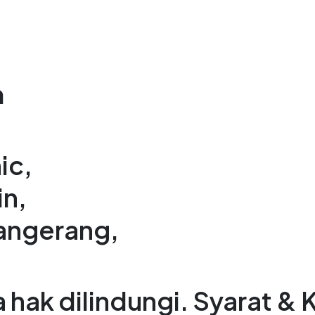
m
ic,
in,
angerang,
hak dilindungi. Syarat & 