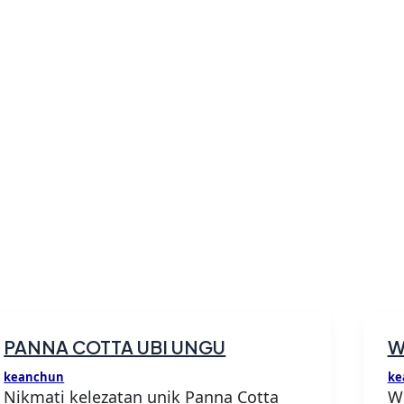
PANNA COTTA UBI UNGU
W
keanchun
ke
Nikmati kelezatan unik Panna Cotta
W