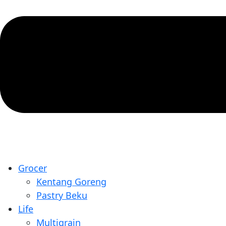
Grocer
Kentang Goreng
Pastry Beku
Life
Multigrain